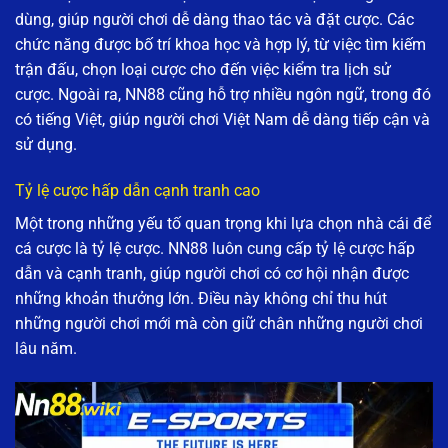
dùng, giúp người chơi dễ dàng thao tác và đặt cược. Các
chức năng được bố trí khoa học và hợp lý, từ việc tìm kiếm
trận đấu, chọn loại cược cho đến việc kiểm tra lịch sử
cược. Ngoài ra, NN88 cũng hỗ trợ nhiều ngôn ngữ, trong đó
có tiếng Việt, giúp người chơi Việt Nam dễ dàng tiếp cận và
sử dụng.
Tỷ lệ cược hấp dẫn cạnh tranh cao
Một trong những yếu tố quan trọng khi lựa chọn nhà cái để
cá cược là tỷ lệ cược. NN88 luôn cung cấp tỷ lệ cược hấp
dẫn và cạnh tranh, giúp người chơi có cơ hội nhận được
những khoản thưởng lớn. Điều này không chỉ thu hút
những người chơi mới mà còn giữ chân những người chơi
lâu năm.