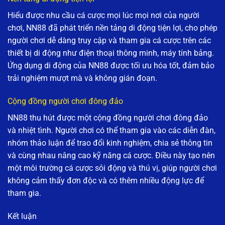
Hiểu được nhu cầu cá cược mọi lúc mọi nơi của người
chơi, NN88 đã phát triển nền tảng di động tiện lợi, cho phép
người chơi dễ dàng truy cập và tham gia cá cược trên các
thiết bị di động như điện thoại thông minh, máy tính bảng.
Ứng dụng di động của NN88 được tối ưu hóa tốt, đảm bảo
trải nghiệm mượt mà và không gián đoạn.
Cộng đồng người chơi đông đảo
NN88 thu hút được một cộng đồng người chơi đông đảo
và nhiệt tình. Người chơi có thể tham gia vào các diễn đàn,
nhóm thảo luận để trao đổi kinh nghiệm, chia sẻ thông tin
và cùng nhau nâng cao kỹ năng cá cược. Điều này tạo nên
một môi trường cá cược sôi động và thú vị, giúp người chơi
không cảm thấy đơn độc và có thêm nhiều động lực để
tham gia.
Kết luận