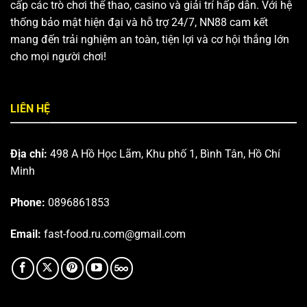
cấp các trò chơi thể thao, casino và giải trí hấp dẫn. Với hệ
thống bảo mật hiện đại và hỗ trợ 24/7, NN88 cam kết
mang đến trải nghiệm an toàn, tiện lợi và cơ hội thắng lớn
cho mọi người chơi!
LIÊN HỆ
Địa chỉ:
498 A Hồ Học Lãm, Khu phố 1, Bình Tân, Hồ Chí
Minh
Phone:
0896861853
Email:
fast-food.ru.com@gmail.com